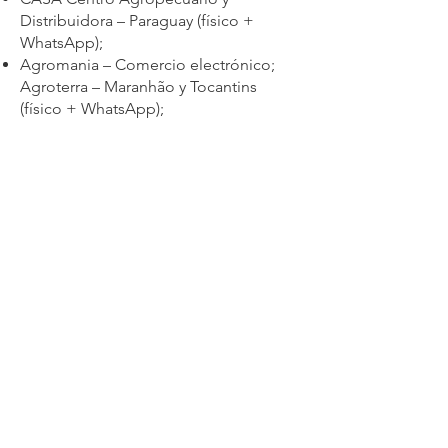
Distribuidora – Paraguay (físico +
WhatsApp);
Agromania – Comercio electrónico;
Agroterra – Maranhão y Tocantins
(físico + WhatsApp);
HFerti – Cascavel/PR (físico + comercio
electrónico);
AQA – Teresópolis/PR (físico +
WhatsApp);
Insta Agro – Comercio electrónico.
Contacto
contacto@vitalizem.com.br
41 98895-9775
​Dirección
Rua Eurípedes Garcez do
Nascimento, 841