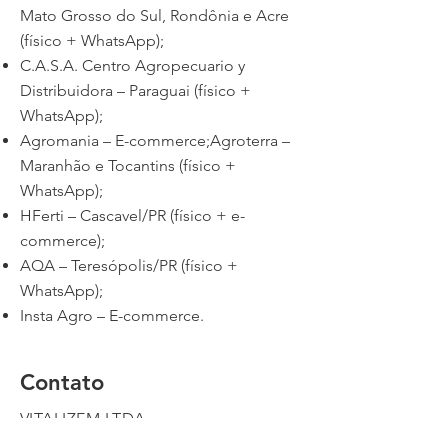
Mato Grosso do Sul, Rondônia e Acre
(físico + WhatsApp);
C.A.S.A. Centro Agropecuario y
Distribuidora – Paraguai (físico +
WhatsApp);
Agromania – E-commerce;Agroterra –
Maranhão e Tocantins (físico +
WhatsApp);
HFerti – Cascavel/PR (físico + e-
commerce);
AQA – Teresópolis/PR (físico +
WhatsApp);
Insta Agro – E-commerce.
Contato
​VITALIZEM LTDA.
CNPJ 42.783.048/0001-63